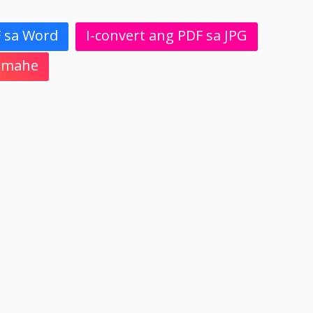
F sa Word
I-convert ang PDF sa JPG
 Imahe