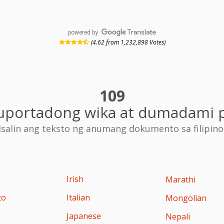
powered by
(4.62 from 1,232,898 Votes)
109
uportadong wika at dumadami 
Isalin ang teksto ng anumang dokumento sa filipino
Irish
Marathi
to
Italian
Mongolian
n
Japanese
Nepali