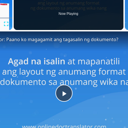
Now Playing
Fullscreen
tor: Paano ko magagamit ang tagasalin ng dokumento?
Play
Video