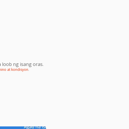
 loob ng isang oras.
mino at kondisyon
.