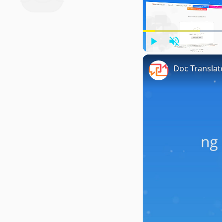
Play
Unmute
Doc Transla