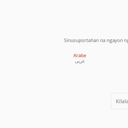
Sinusuportahan na ngayon ng
Arabe
عربى