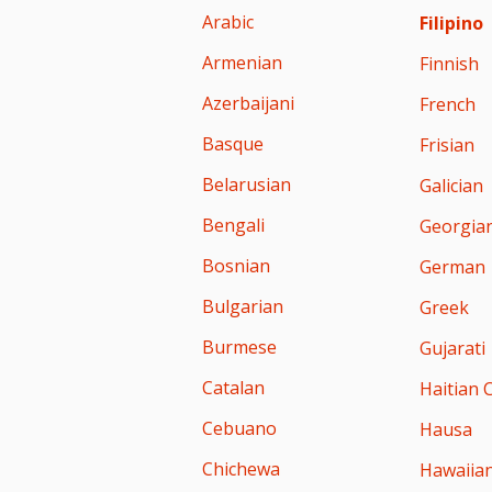
Arabic
Filipino
Armenian
Finnish
Azerbaijani
French
Basque
Frisian
Belarusian
Galician
Bengali
Georgia
Bosnian
German
Bulgarian
Greek
Burmese
Gujarati
Catalan
Haitian 
Cebuano
Hausa
Chichewa
Hawaiia