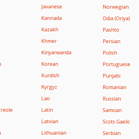
Javanese
Norwegian
Kannada
Odia (Oriya)
Kazakh
Pashto
Khmer
Persian
Kinyarwanda
Polish
n
Korean
Portuguese
Kurdish
Punjabi
Kyrgyz
Romanian
Lao
Russian
Creole
Latin
Samoan
Latvian
Scots Gaelic
n
Lithuanian
Serbian