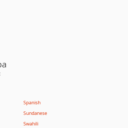
pa
:
Spanish
Sundanese
Swahili