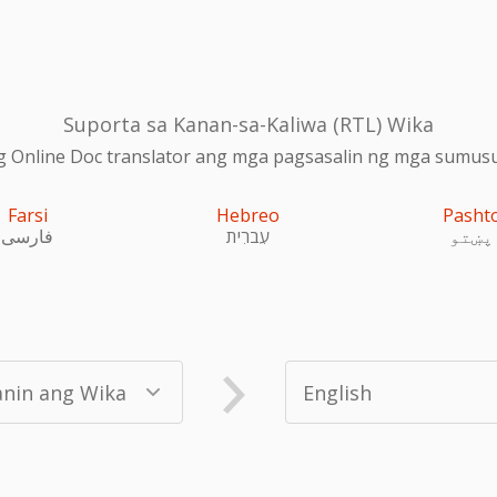
Suporta sa Kanan-sa-Kaliwa (RTL) Wika
 Online Doc translator ang mga pagsasalin ng mga sumusu
Farsi
Hebreo
Pasht
پښتو
עִברִית
فارسی