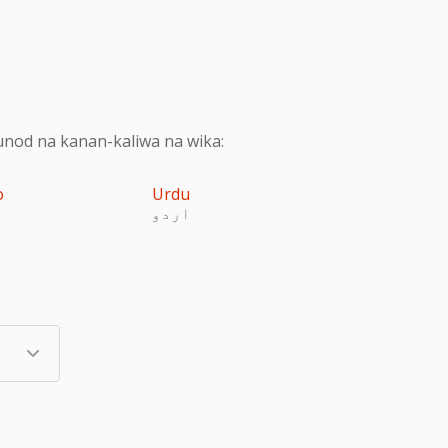
nod na kanan-kaliwa na wika:
o
Urdu
اردو