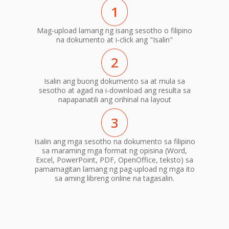
1
Mag-upload lamang ng isang sesotho o filipino
na dokumento at i-click ang "Isalin"
2
Isalin ang buong dokumento sa at mula sa
sesotho at agad na i-download ang resulta sa
napapanatili ang orihinal na layout
3
Isalin ang mga sesotho na dokumento sa filipino
sa maraming mga format ng opisina (Word,
Excel, PowerPoint, PDF, OpenOffice, teksto) sa
pamamagitan lamang ng pag-upload ng mga ito
sa aming libreng online na tagasalin.