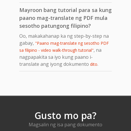
Mayroon bang tutorial para sa kung
paano mag-translate ng PDF mula
sesotho patungong filipino?
Oo, makakahanap ka ng step-by-step na
gabay,
"Paano mag-translate ng sesotho PDF
, na
sa filipino - video walk-through tutorial"
nagpapakita sa iyo kung paano i-
translate ang iyong dokumento
.
dito
Gusto mo pa?
Magsalin ng isa pang dokumento