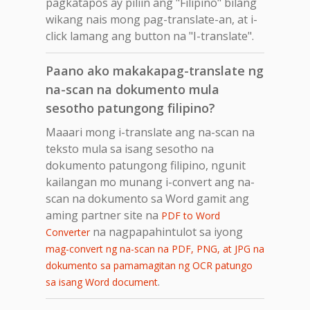
pagkatapos ay piliin ang "Filipino" bilang
wikang nais mong pag-translate-an, at i-
click lamang ang button na "I-translate".
Paano ako makakapag-translate ng
na-scan na dokumento mula
sesotho patungong filipino?
Maaari mong i-translate ang na-scan na
teksto mula sa isang sesotho na
dokumento patungong filipino, ngunit
kailangan mo munang i-convert ang na-
scan na dokumento sa Word gamit ang
aming partner site na
PDF to Word
na nagpapahintulot sa iyong
Converter
mag-convert ng na-scan na PDF, PNG, at JPG na
dokumento sa pamamagitan ng OCR patungo
.
sa isang Word document