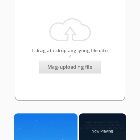
I-drag at i-drop ang iyong file dito
o
Mag-upload ng file
×
Now Playing