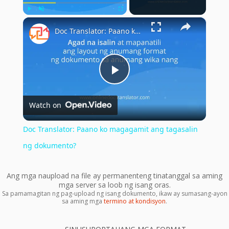
×
Play
Unmute
Fullscreen
Doc Translator: Paano ko magagamit ang tagasalin ng dokumento?
Play
Watch on
Video
Doc Translator: Paano ko magagamit ang tagasalin
ng dokumento?
Ang mga naupload na file ay permanenteng tinatanggal sa aming
mga server sa loob ng isang oras.
Sa pamamagitan ng pag-upload ng isang dokumento, ikaw ay sumasang-ayon
sa aming mga
termino at kondisyon
.