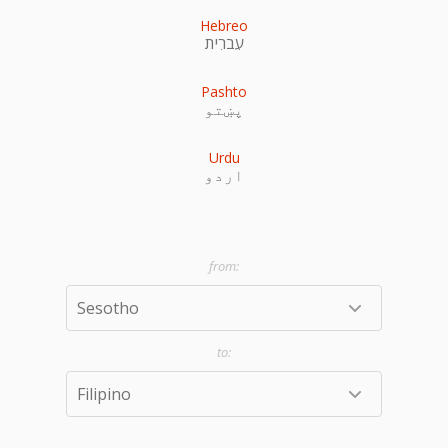
Hebreo
עִברִית
Pashto
پښتو
Urdu
اردو