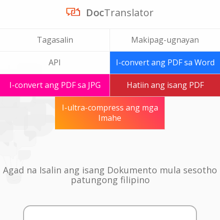
Doc
Translator
Tagasalin
Makipag-ugnayan
API
I-convert ang PDF sa Word
I-convert ang PDF sa JPG
Hatiin ang isang PDF
I-ultra-compress ang mga
Imahe
Agad na Isalin ang isang Dokumento mula sesotho
patungong filipino