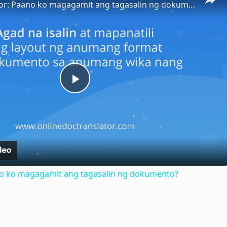
Doc Translator: Paano ko magagamit ang tagasalin ng dokumento?
Play
Video
no ko magagamit ang tagasalin ng dokumento?