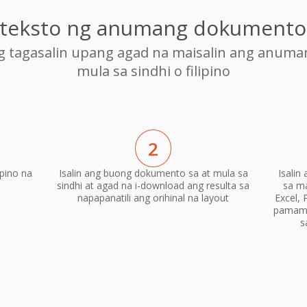
g teksto ng anumang dokumento s
ng tagasalin upang agad na maisalin ang anum
mula sa sindhi o filipino
2
ipino na
Isalin ang buong dokumento sa at mula sa
Isalin
sindhi at agad na i-download ang resulta sa
sa m
napapanatili ang orihinal na layout
Excel, 
pamama
s