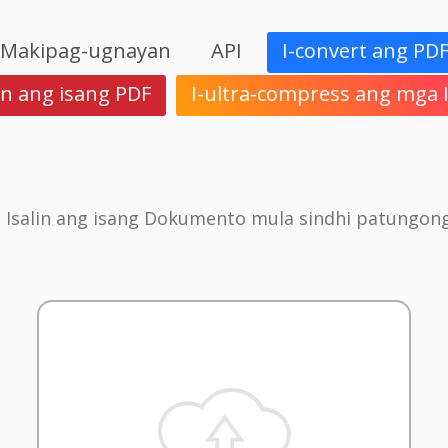
Makipag-ugnayan
API
I-convert ang PD
in ang isang PDF
I-ultra-compress ang mga
 Isalin ang isang Dokumento mula sindhi patungong 