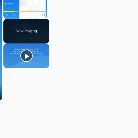
Play
Unmute
Fullscreen
Now Playing