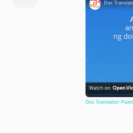
Watch on
Doc Translator: Paa