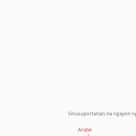
Sinusuportahan na ngayon ng
Arabe
عربى