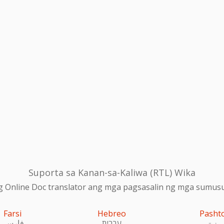
Suporta sa Kanan-sa-Kaliwa (RTL) Wika
 Online Doc translator ang mga pagsasalin ng mga sumusu
Farsi
Hebreo
Pasht
پښتو
עִברִית
فارسی