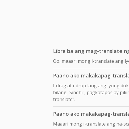
Libre ba ang mag-translate ng 
Oo, maaari mong i-translate ang iyo
Paano ako makakapag-transla
I-drag at i-drop lang ang iyong d
bilang "Sindhi", pagkatapos ay pili
translate".
Paano ako makakapag-transla
Maaari mong i-translate ang na-sc