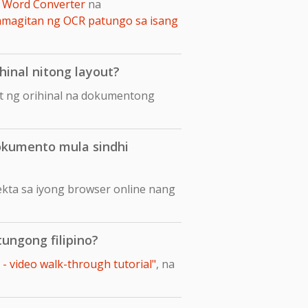
 Word Converter
na
amagitan ng OCR patungo sa isang
hinal nitong layout?
ut ng orihinal na dokumentong
okumento mula sindhi
ekta sa iyong browser online nang
ungong filipino?
 - video walk-through tutorial"
, na