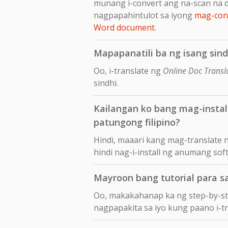
munang i-convert ang na-scan na 
nagpapahintulot sa iyong
mag-conv
Word document
.
Mapapanatili ba ng isang sind
Oo, i-translate ng
Online Doc Transl
sindhi.
Kailangan ko bang mag-insta
patungong filipino?
Hindi, maaari kang mag-translate 
hindi nag-i-install ng anumang sof
Mayroon bang tutorial para s
Oo, makakahanap ka ng step-by-s
nagpapakita sa iyo kung paano i-