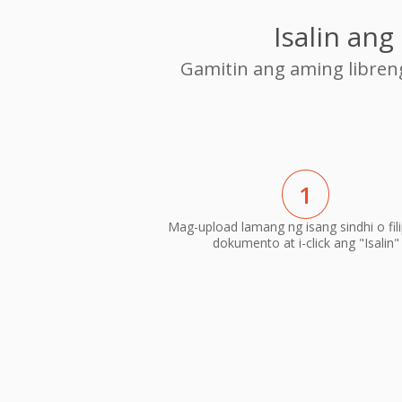
Isalin an
Gamitin ang aming libre
1
Mag-upload lamang ng isang sindhi o fil
dokumento at i-click ang "Isalin"