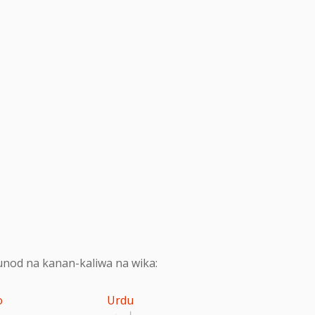
nod na kanan-kaliwa na wika:
o
Urdu
اردو