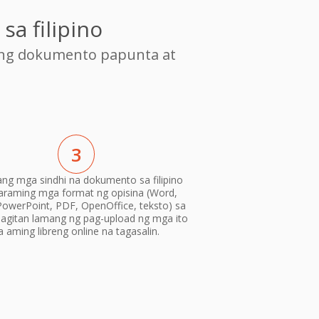
a filipino
ang dokumento papunta at
3
 ang mga sindhi na dokumento sa filipino
araming mga format ng opisina (Word,
PowerPoint, PDF, OpenOffice, teksto) sa
gitan lamang ng pag-upload ng mga ito
a aming libreng online na tagasalin.