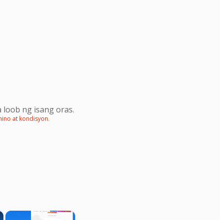
 loob ng isang oras.
mino at kondisyon
.
×
×