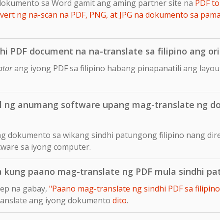
dokumento sa Word gamit ang aming partner site na
PDF to
ert ng na-scan na PDF, PNG, at JPG na dokumento sa pam
hi PDF document na na-translate sa filipino ang ori
ator
ang iyong PDF sa filipino habang pinapanatili ang layo
ll ng anumang software upang mag-translate ng d
ng dokumento sa wikang sindhi patungong filipino nang dir
tware sa iyong computer.
a kung paano mag-translate ng PDF mula sindhi pat
tep na gabay,
"Paano mag-translate ng sindhi PDF sa filipino
translate ang iyong dokumento
dito
.