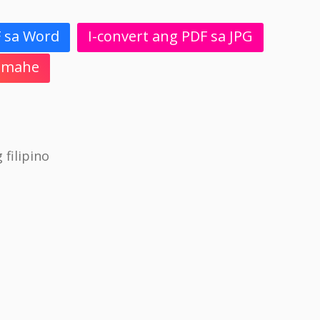
F sa Word
I-convert ang PDF sa JPG
 Imahe
filipino