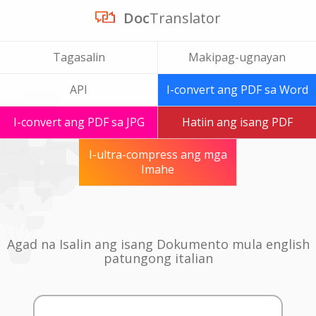
Doc
Translator
Tagasalin
Makipag-ugnayan
API
I-convert ang PDF sa Word
I-convert ang PDF sa JPG
Hatiin ang isang PDF
I-ultra-compress ang mga
Imahe
Agad na Isalin ang isang Dokumento mula english
patungong italian