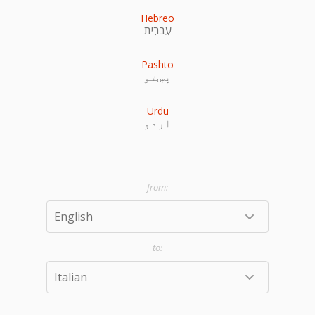
Hebreo
עִברִית
Pashto
پښتو
Urdu
اردو