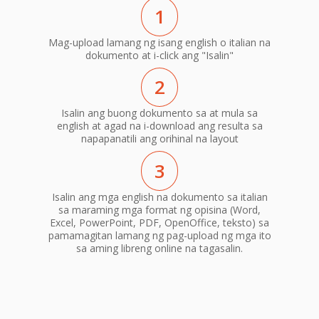
1
Mag-upload lamang ng isang english o italian na
dokumento at i-click ang "Isalin"
2
Isalin ang buong dokumento sa at mula sa
english at agad na i-download ang resulta sa
napapanatili ang orihinal na layout
3
Isalin ang mga english na dokumento sa italian
sa maraming mga format ng opisina (Word,
Excel, PowerPoint, PDF, OpenOffice, teksto) sa
pamamagitan lamang ng pag-upload ng mga ito
sa aming libreng online na tagasalin.