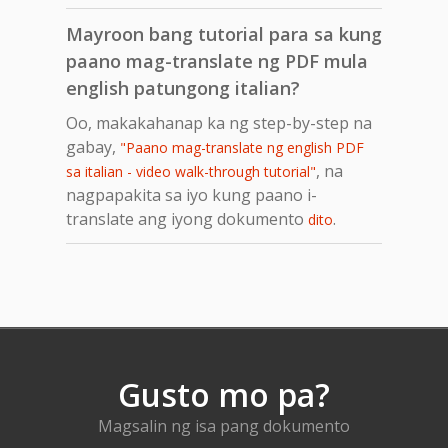
Mayroon bang tutorial para sa kung
paano mag-translate ng PDF mula
english patungong italian?
Oo, makakahanap ka ng step-by-step na
gabay,
"Paano mag-translate ng english PDF
, na
sa italian - video walk-through tutorial"
nagpapakita sa iyo kung paano i-
translate ang iyong dokumento
.
dito
Gusto mo pa?
Magsalin ng isa pang dokumento