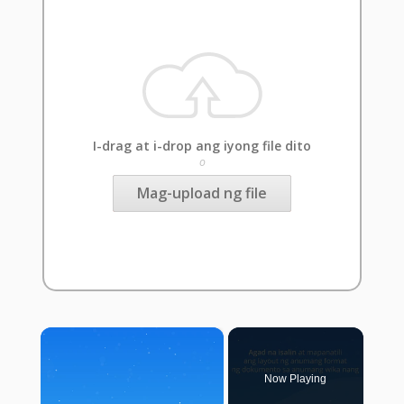
I-drag at i-drop ang iyong file dito
o
Mag-upload ng file
×
Now Playing