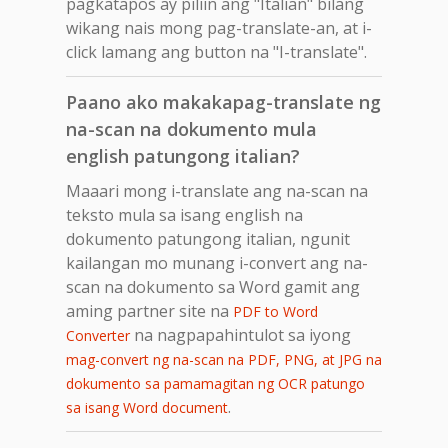
pagkatapos ay piliin ang "Italian" bilang
wikang nais mong pag-translate-an, at i-
click lamang ang button na "I-translate".
Paano ako makakapag-translate ng
na-scan na dokumento mula
english patungong italian?
Maaari mong i-translate ang na-scan na
teksto mula sa isang english na
dokumento patungong italian, ngunit
kailangan mo munang i-convert ang na-
scan na dokumento sa Word gamit ang
aming partner site na
PDF to Word
na nagpapahintulot sa iyong
Converter
mag-convert ng na-scan na PDF, PNG, at JPG na
dokumento sa pamamagitan ng OCR patungo
.
sa isang Word document