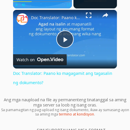
×
Play
Unmute
Fullscreen
Doc Translator: Paano ko magagamit ang tagasalin ng dokumento?
Play
Watch on
Video
Doc Translator: Paano ko magagamit ang tagasalin
ng dokumento?
Ang mga naupload na file ay permanenteng tinatanggal sa aming
mga server sa loob ng isang oras.
Sa pamamagitan ng pag-upload ng isang dokumento, ikaw ay sumasang-ayon
sa aming mga
termino at kondisyon
.