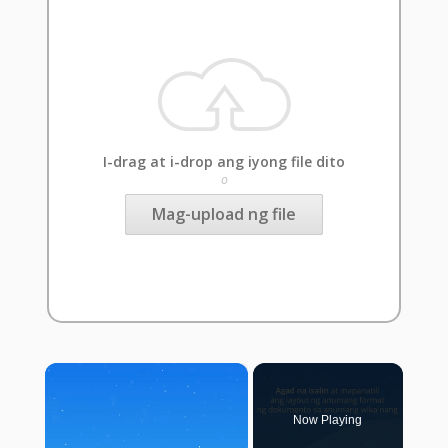
I-drag at i-drop ang iyong file dito
o
Mag-upload ng file
×
Now Playing