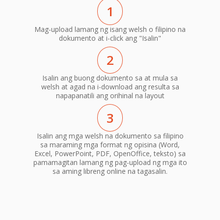
1
Mag-upload lamang ng isang welsh o filipino na
dokumento at i-click ang "Isalin"
2
Isalin ang buong dokumento sa at mula sa
welsh at agad na i-download ang resulta sa
napapanatili ang orihinal na layout
3
Isalin ang mga welsh na dokumento sa filipino
sa maraming mga format ng opisina (Word,
Excel, PowerPoint, PDF, OpenOffice, teksto) sa
pamamagitan lamang ng pag-upload ng mga ito
sa aming libreng online na tagasalin.