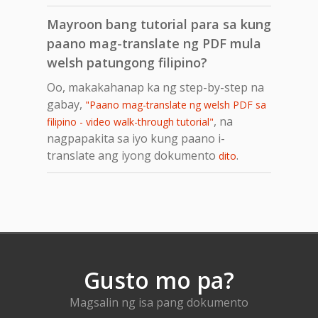
Mayroon bang tutorial para sa kung
paano mag-translate ng PDF mula
welsh patungong filipino?
Oo, makakahanap ka ng step-by-step na
gabay,
"Paano mag-translate ng welsh PDF sa
, na
filipino - video walk-through tutorial"
nagpapakita sa iyo kung paano i-
translate ang iyong dokumento
.
dito
Gusto mo pa?
Magsalin ng isa pang dokumento