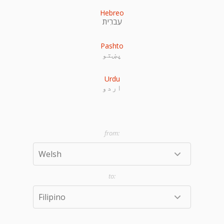
Hebreo
עִברִית
Pashto
پښتو
Urdu
اردو