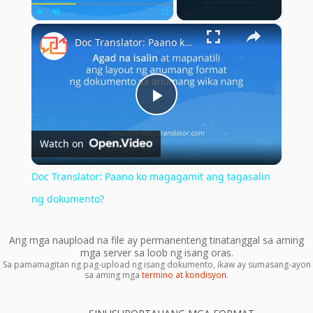
×
Play
Unmute
Fullscreen
Doc Translator: Paano ko magagamit ang tagasalin ng dokumento?
Play
Watch on
Video
Doc Translator: Paano ko magagamit ang tagasalin
ng dokumento?
Ang mga naupload na file ay permanenteng tinatanggal sa aming
mga server sa loob ng isang oras.
Sa pamamagitan ng pag-upload ng isang dokumento, ikaw ay sumasang-ayon
sa aming mga
termino at kondisyon
.