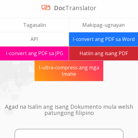
Doc
Translator
Tagasalin
Makipag-ugnayan
API
I-convert ang PDF sa Word
I-convert ang PDF sa JPG
Hatiin ang isang PDF
I-ultra-compress ang mga
Imahe
Agad na Isalin ang isang Dokumento mula welsh
patungong filipino