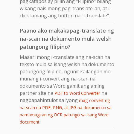
pagkatapos ay piliin ang "Filipino" bilang
wikang nais mong pag-translate-an, at i-
click lamang ang button na "I-translate".
Paano ako makakapag-translate ng
na-scan na dokumento mula welsh
patungong filipino?
Maaari mong i-translate ang na-scan na
teksto mula sa isang welsh na dokumento
patungong filipino, ngunit kailangan mo
munang i-convert ang na-scan na
dokumento sa Word gamit ang aming
partner site na
na
PDF to Word Converter
nagpapahintulot sa iyong
mag-convert ng
na-scan na PDF, PNG, at JPG na dokumento sa
pamamagitan ng OCR patungo sa isang Word
.
document