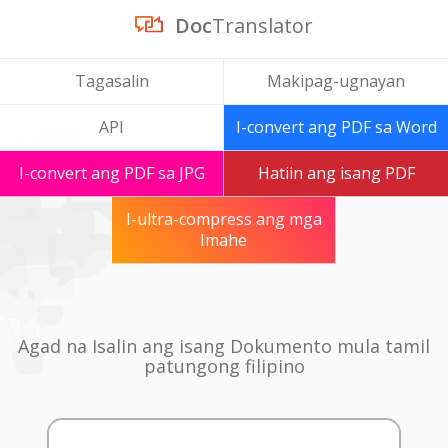
Doc
Translator
Tagasalin
Makipag-ugnayan
API
I-convert ang PDF sa Word
I-convert ang PDF sa JPG
Hatiin ang isang PDF
I-ultra-compress ang mga
Imahe
Agad na Isalin ang isang Dokumento mula tamil
patungong filipino