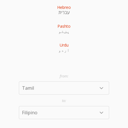
Hebreo
עִברִית
Pashto
پښتو
Urdu
اردو