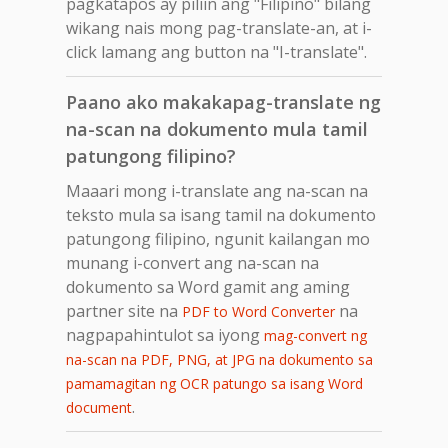
pagkatapos ay piliin ang "Filipino" bilang
wikang nais mong pag-translate-an, at i-
click lamang ang button na "I-translate".
Paano ako makakapag-translate ng
na-scan na dokumento mula tamil
patungong filipino?
Maaari mong i-translate ang na-scan na
teksto mula sa isang tamil na dokumento
patungong filipino, ngunit kailangan mo
munang i-convert ang na-scan na
dokumento sa Word gamit ang aming
partner site na
na
PDF to Word Converter
nagpapahintulot sa iyong
mag-convert ng
na-scan na PDF, PNG, at JPG na dokumento sa
pamamagitan ng OCR patungo sa isang Word
.
document