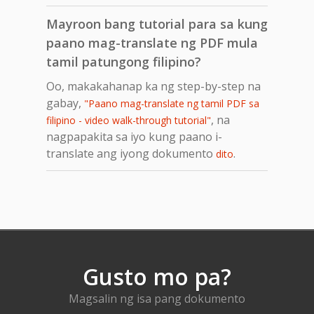
Mayroon bang tutorial para sa kung
paano mag-translate ng PDF mula
tamil patungong filipino?
Oo, makakahanap ka ng step-by-step na
gabay,
"Paano mag-translate ng tamil PDF sa
, na
filipino - video walk-through tutorial"
nagpapakita sa iyo kung paano i-
translate ang iyong dokumento
.
dito
Gusto mo pa?
Magsalin ng isa pang dokumento