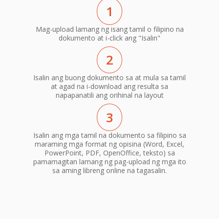
1
Mag-upload lamang ng isang tamil o filipino na
dokumento at i-click ang "Isalin"
2
Isalin ang buong dokumento sa at mula sa tamil
at agad na i-download ang resulta sa
napapanatili ang orihinal na layout
3
Isalin ang mga tamil na dokumento sa filipino sa
maraming mga format ng opisina (Word, Excel,
PowerPoint, PDF, OpenOffice, teksto) sa
pamamagitan lamang ng pag-upload ng mga ito
sa aming libreng online na tagasalin.