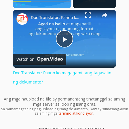
×
Play
Unmute
Fullscreen
Doc Translator: Paano ko magagamit ang tagasalin ng dokumento?
Play
Watch on
Video
Doc Translator: Paano ko magagamit ang tagasalin
ng dokumento?
Ang mga naupload na file ay permanenteng tinatanggal sa aming
mga server sa loob ng isang oras.
Sa pamamagitan ng pag-upload ng isang dokumento, ikaw ay sumasang-ayon
sa aming mga
termino at kondisyon
.