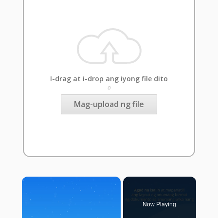
I-drag at i-drop ang iyong file dito
o
Mag-upload ng file
×
Now Playing