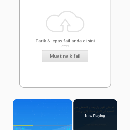
Tarik & lepas fail anda di sini
atau
Muat naik fail
×
Now Playing