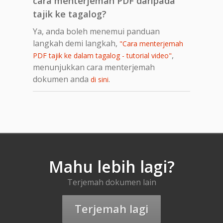
cara menterjemah PDF daripada
tajik ke tagalog?
Ya, anda boleh menemui panduan
langkah demi langkah,
"Cara menterjemah
,
PDF tajik ke dalam tagalog - tutorial video"
menunjukkan cara menterjemah
dokumen anda
.
di sini
Mahu lebih lagi?
Terjemah dokumen lain
Terjemah lagi