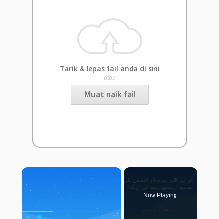
Tarik & lepas fail anda di sini
atau
Muat naik fail
×
Now Playing