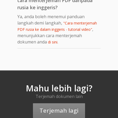
cara menterjemah PDF daripada
rusia ke inggeris?
Ya, anda boleh menemui panduan
langkah demi langkah,
"Cara menterjemah
,
PDF rusia ke dalam inggeris - tutorial video"
menunjukkan cara menterjemah
dokumen anda
.
di sini
Mahu lebih lagi?
Terjemah dokumen lain
Terjemah lagi