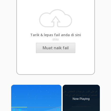
Tarik & lepas fail anda di sini
atau
Muat naik fail
×
Now Playing