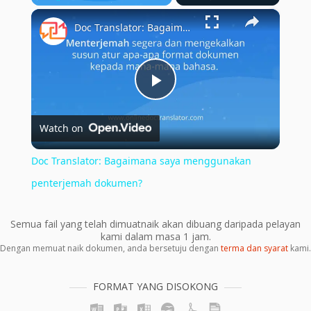
×
Play
Unmute
Fullscreen
Doc Translator: Bagaimana saya menggunakan penterjemah dokumen?
Play
Watch on
Video
Doc Translator: Bagaimana saya menggunakan
penterjemah dokumen?
Semua fail yang telah dimuatnaik akan dibuang daripada pelayan
kami dalam masa 1 jam.
Dengan memuat naik dokumen, anda bersetuju dengan
terma dan syarat
kami.
FORMAT YANG DISOKONG