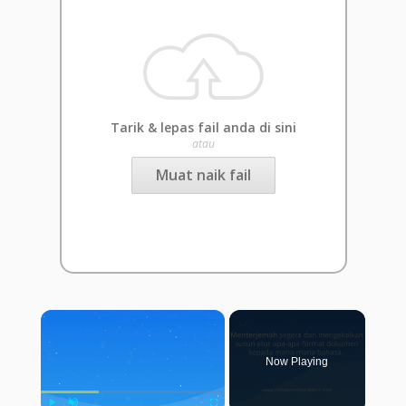
Tarik & lepas fail anda di sini
atau
Muat naik fail
×
Now Playing