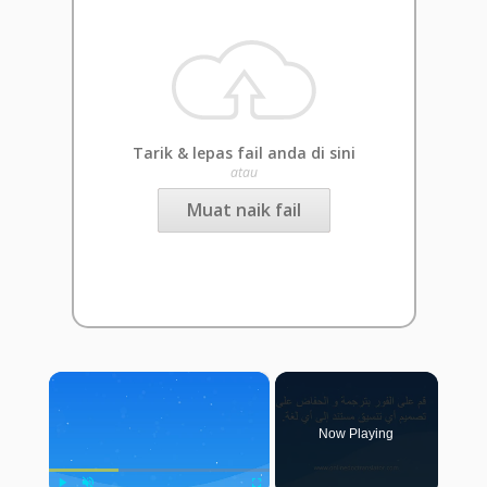
Tarik & lepas fail anda di sini
atau
Muat naik fail
×
Now Playing