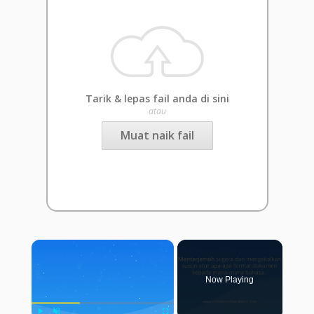
Tarik & lepas fail anda di sini
atau
Muat naik fail
×
Now Playing