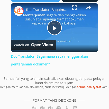
×
Play
Unmute
Fullscreen
Doc Translator: Bagaimana saya menggunakan penterjemah dokumen?
Play
Watch on
Video
Doc Translator: Bagaimana saya menggunakan
penterjemah dokumen?
Semua fail yang telah dimuatnaik akan dibuang daripada pelayan
kami dalam masa 1 jam.
Dengan memuat naik dokumen, anda bersetuju dengan
terma dan syarat
kami.
FORMAT YANG DISOKONG