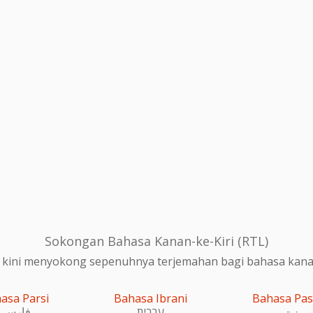
Sokongan Bahasa Kanan-ke-Kiri (RTL)
 kini menyokong sepenuhnya terjemahan bagi bahasa kanan-
asa Parsi
Bahasa Ibrani
Bahasa Pa
پښتو
עִברִית
فارسی