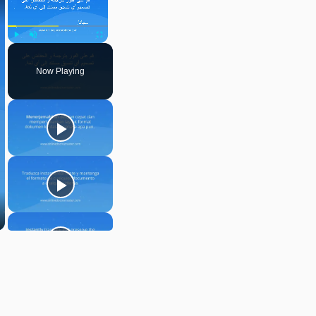
Play
Unmute
Fullscreen
Now Playing