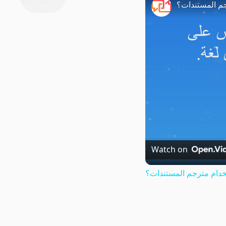
م المستندات؟
Watch on
دام مترجم المستندات؟