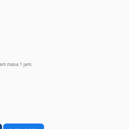
lam masa 1 jam.
×
×