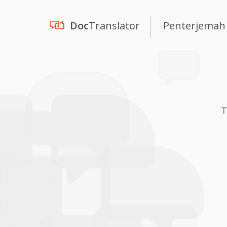
Doc
Translator
Penterjemah
T