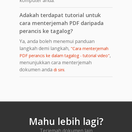
komputer anda.
Adakah terdapat tutorial untuk
cara menterjemah PDF daripada
perancis ke tagalog?
Ya, anda boleh menemui panduan
langkah demi langkah,
"Cara menterjemah
,
PDF perancis ke dalam tagalog - tutorial video"
menunjukkan cara menterjemah
dokumen anda
.
di sini
Mahu lebih lagi?
Terjemah dokumen lain