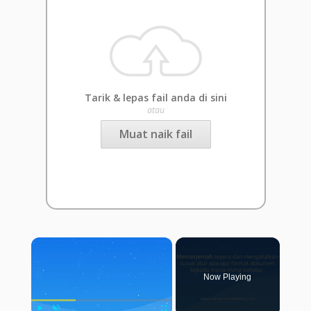
Tarik & lepas fail anda di sini
atau
Muat naik fail
×
Now Playing