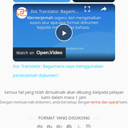
×
Play
Unmute
Fullscreen
Doc Translator: Bagaimana saya menggunakan penterjemah dokumen?
Play
Watch on
Video
Doc Translator: Bagaimana saya menggunakan
penterjemah dokumen?
Semua fail yang telah dimuatnaik akan dibuang daripada pelayan
kami dalam masa 1 jam.
Dengan memuat naik dokumen, anda bersetuju dengan
terma dan syarat
kami.
FORMAT YANG DISOKONG