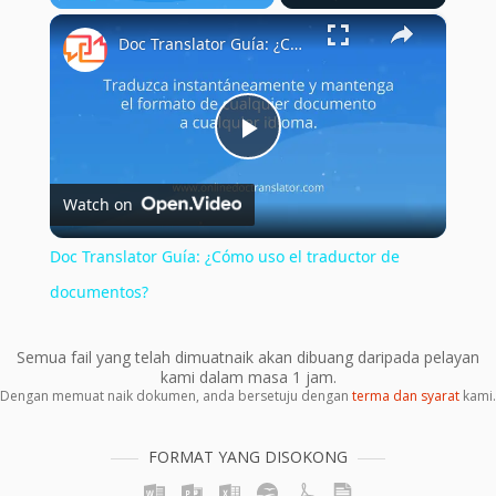
×
Play
Unmute
Fullscreen
Doc Translator Guía: ¿Cómo uso el traductor de documentos?
Play
Watch on
Video
Doc Translator Guía: ¿Cómo uso el traductor de
documentos?
Semua fail yang telah dimuatnaik akan dibuang daripada pelayan
kami dalam masa 1 jam.
Dengan memuat naik dokumen, anda bersetuju dengan
terma dan syarat
kami.
FORMAT YANG DISOKONG