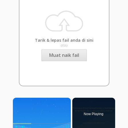
Tarik & lepas fail anda di sini
atau
Muat naik fail
×
Now Playing