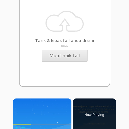
Tarik & lepas fail anda di sini
atau
Muat naik fail
×
Now Playing