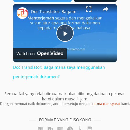
×
Play
Unmute
Fullscreen
Doc Translator: Bagaimana saya menggunakan penterjemah dokumen?
Play
Watch on
Video
Doc Translator: Bagaimana saya menggunakan
penterjemah dokumen?
Semua fail yang telah dimuatnaik akan dibuang daripada pelayan
kami dalam masa 1 jam.
Dengan memuat naik dokumen, anda bersetuju dengan
terma dan syarat
kami.
FORMAT YANG DISOKONG