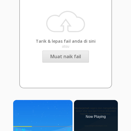
Tarik & lepas fail anda di sini
atau
Muat naik fail
×
Now Playing