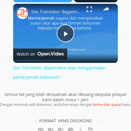
×
Play
Unmute
Fullscreen
Doc Translator: Bagaimana saya menggunakan penterjemah dokumen?
Play
Watch on
Video
Doc Translator: Bagaimana saya menggunakan
penterjemah dokumen?
Semua fail yang telah dimuatnaik akan dibuang daripada pelayan
kami dalam masa 1 jam.
Dengan memuat naik dokumen, anda bersetuju dengan
terma dan syarat
kami.
FORMAT YANG DISOKONG