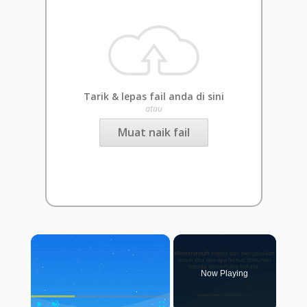
Tarik & lepas fail anda di sini
atau
Muat naik fail
×
Now Playing