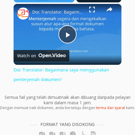
×
Play
Unmute
Fullscreen
Doc Translator: Bagaimana saya menggunakan penterjemah dokumen?
Play
Watch on
Video
Doc Translator: Bagaimana saya menggunakan
penterjemah dokumen?
Semua fail yang telah dimuatnaik akan dibuang daripada pelayan
kami dalam masa 1 jam.
Dengan memuat naik dokumen, anda bersetuju dengan
terma dan syarat
kami.
FORMAT YANG DISOKONG