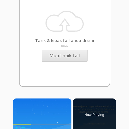
Tarik & lepas fail anda di sini
atau
Muat naik fail
×
Now Playing