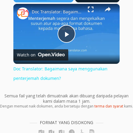
×
Play
Unmute
Fullscreen
Doc Translator: Bagaimana saya menggunakan penterjemah dokumen?
Play
Watch on
Video
Doc Translator: Bagaimana saya menggunakan
penterjemah dokumen?
Semua fail yang telah dimuatnaik akan dibuang daripada pelayan
kami dalam masa 1 jam.
Dengan memuat naik dokumen, anda bersetuju dengan
terma dan syarat
kami.
FORMAT YANG DISOKONG