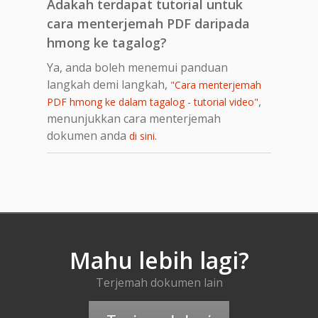
Adakah terdapat tutorial untuk
cara menterjemah PDF daripada
hmong ke tagalog?
Ya, anda boleh menemui panduan
langkah demi langkah,
"Cara menterjemah
,
PDF hmong ke dalam tagalog - tutorial video"
menunjukkan cara menterjemah
dokumen anda
.
di sini
Mahu lebih lagi?
Terjemah dokumen lain