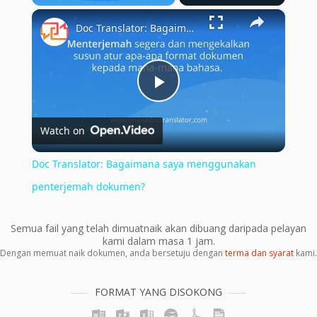
×
Play
Unmute
Fullscreen
Doc Translator: Bagaimana saya menggunakan penterjemah dokumen?
Play
Watch on
Video
Doc Translator: Bagaimana saya menggunakan
penterjemah dokumen?
Semua fail yang telah dimuatnaik akan dibuang daripada pelayan
kami dalam masa 1 jam.
Dengan memuat naik dokumen, anda bersetuju dengan
terma dan syarat
kami.
FORMAT YANG DISOKONG