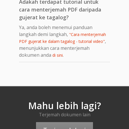
Adakah terdapat tutorial untuk
cara menterjemah PDF daripada
gujerat ke tagalog?
Ya, anda boleh menemui panduan
langkah demi langkah,
"Cara menterjemah
,
PDF gujerat ke dalam tagalog - tutorial video"
menunjukkan cara menterjemah
dokumen anda
.
di sini
Mahu lebih lagi?
Terjemah dokumen lain