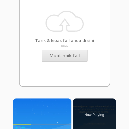
Tarik & lepas fail anda di sini
atau
Muat naik fail
×
Now Playing