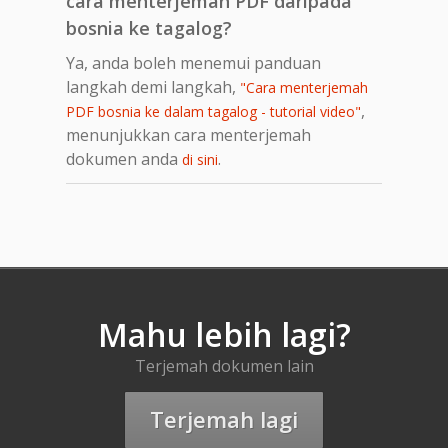
cara menterjemah PDF daripada
bosnia ke tagalog?
Ya, anda boleh menemui panduan
langkah demi langkah,
"Cara menterjemah
,
PDF bosnia ke dalam tagalog - tutorial video"
menunjukkan cara menterjemah
dokumen anda
.
di sini
Mahu lebih lagi?
Terjemah dokumen lain
Terjemah lagi