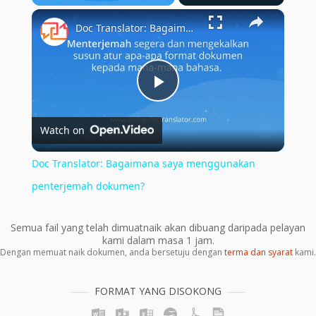
×
Play
Unmute
Fullscreen
Doc Translator: Bagaimana saya menggunakan penterjemah dokumen?
Play
Watch on
Video
Doc Translator: Bagaimana saya menggunakan
penterjemah dokumen?
Semua fail yang telah dimuatnaik akan dibuang daripada pelayan
kami dalam masa 1 jam.
Dengan memuat naik dokumen, anda bersetuju dengan
terma dan syarat
kami.
FORMAT YANG DISOKONG