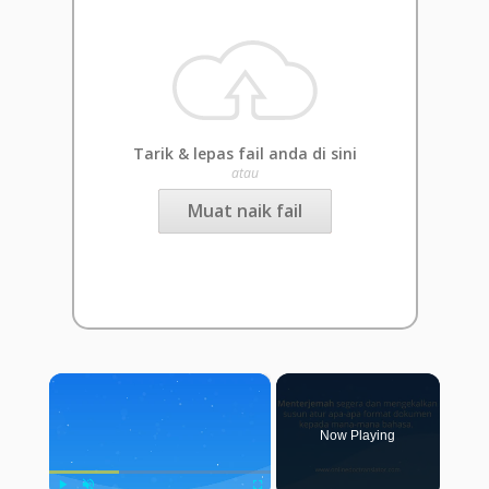
Tarik & lepas fail anda di sini
atau
Muat naik fail
×
Now Playing