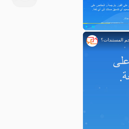
Play
Unmute
م المستندات؟