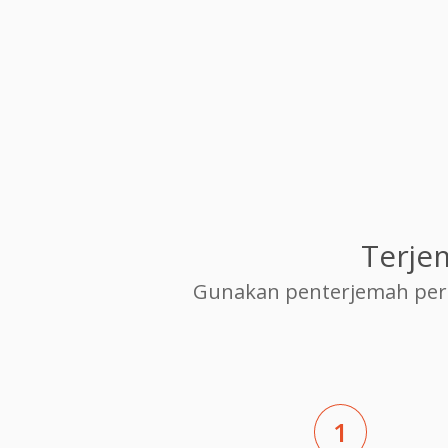
Terje
Gunakan penterjemah per
1