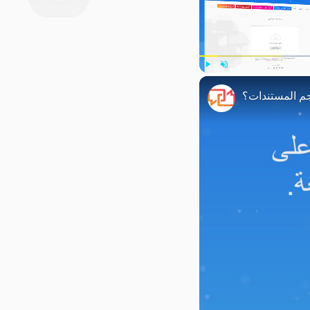
Play
Unmute
م المستندات؟