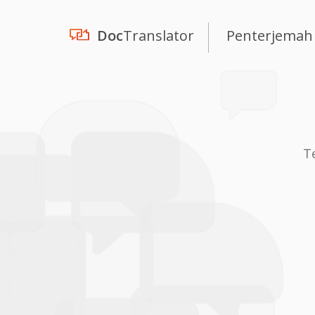
Doc
Translator
Penterjemah
T