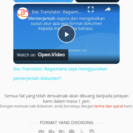
×
Play
Unmute
Fullscreen
Doc Translator: Bagaimana saya menggunakan penterjemah dokumen?
Play
Watch on
Video
Doc Translator: Bagaimana saya menggunakan
penterjemah dokumen?
Semua fail yang telah dimuatnaik akan dibuang daripada pelayan
kami dalam masa 1 jam.
Dengan memuat naik dokumen, anda bersetuju dengan
terma dan syarat
kami.
FORMAT YANG DISOKONG