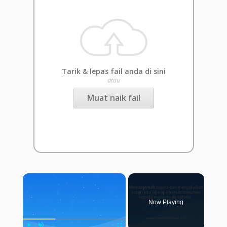
Tarik & lepas fail anda di sini
atau
Muat naik fail
×
Now Playing