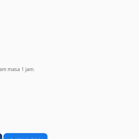
lam masa 1 jam.
×
×