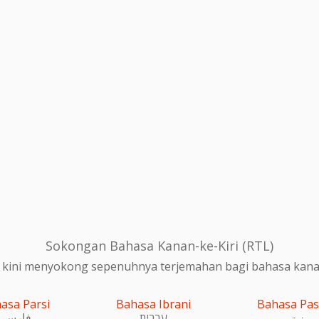
Sokongan Bahasa Kanan-ke-Kiri (RTL)
 kini menyokong sepenuhnya terjemahan bagi bahasa kanan-
asa Parsi
Bahasa Ibrani
Bahasa Pa
پښتو
עִברִית
فارسی