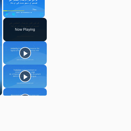
Play
Unmute
Fullscreen
Now Playing