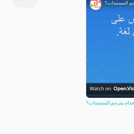
م المستندات؟
Watch on
دام مترجم المستندات؟