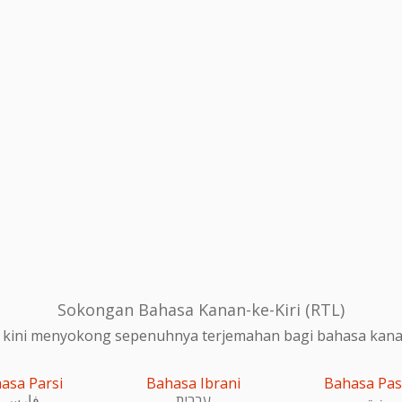
Sokongan Bahasa Kanan-ke-Kiri (RTL)
 kini menyokong sepenuhnya terjemahan bagi bahasa kanan-
asa Parsi
Bahasa Ibrani
Bahasa Pa
پښتو
עִברִית
فارسی