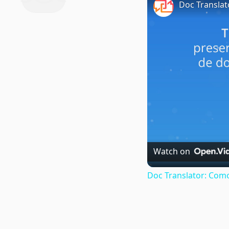
Doc Transla
Watch on
Doc Translator: Com