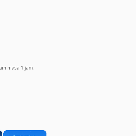
lam masa 1 jam.
×
×