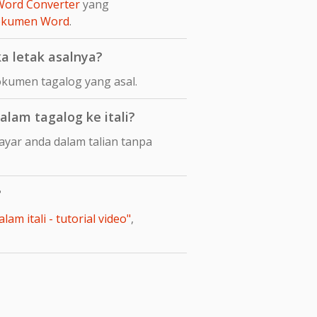
Word Converter
yang
dokumen Word
.
a letak asalnya?
okumen tagalog yang asal.
am tagalog ke itali?
ayar anda dalam talian tanpa
?
m itali - tutorial video"
,