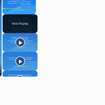
Play
Unmute
Fullscreen
Now Playing