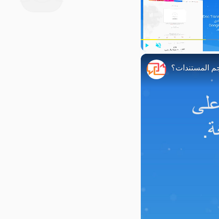
Play
Unmute
م المستندات؟