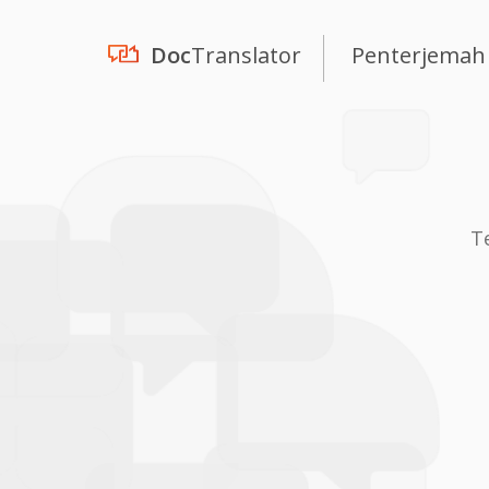
Doc
Translator
Penterjemah
T