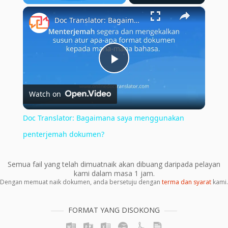
×
Play
Unmute
Fullscreen
Doc Translator: Bagaimana saya menggunakan penterjemah dokumen?
Play
Watch on
Video
Doc Translator: Bagaimana saya menggunakan
penterjemah dokumen?
Semua fail yang telah dimuatnaik akan dibuang daripada pelayan
kami dalam masa 1 jam.
Dengan memuat naik dokumen, anda bersetuju dengan
terma dan syarat
kami.
FORMAT YANG DISOKONG