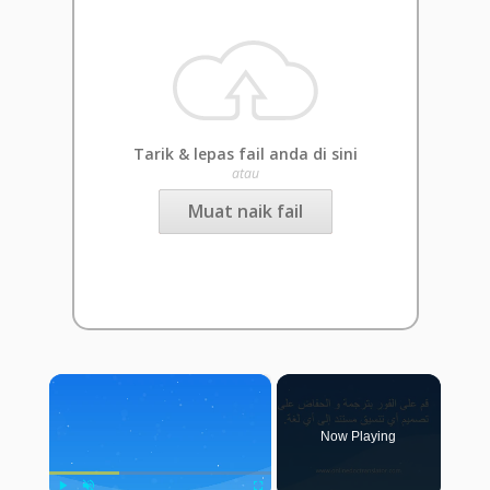
Tarik & lepas fail anda di sini
atau
Muat naik fail
×
Now Playing