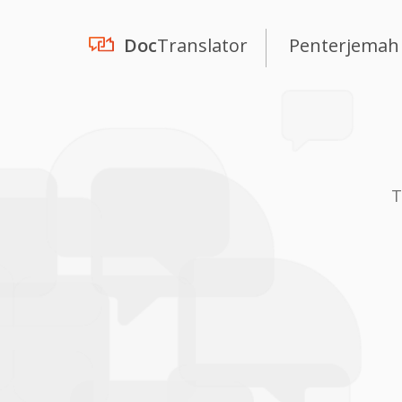
Doc
Translator
Penterjemah
T