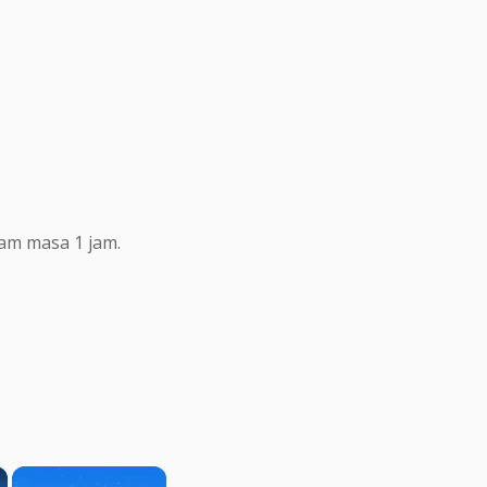
lam masa 1 jam.
×
×