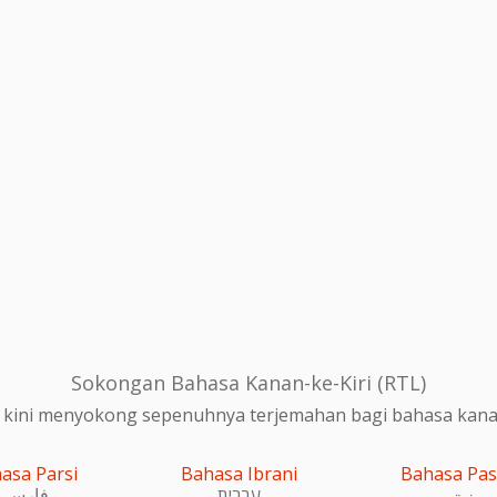
Sokongan Bahasa Kanan-ke-Kiri (RTL)
 kini menyokong sepenuhnya terjemahan bagi bahasa kanan-
asa Parsi
Bahasa Ibrani
Bahasa Pa
پښتو
עִברִית
فارسی