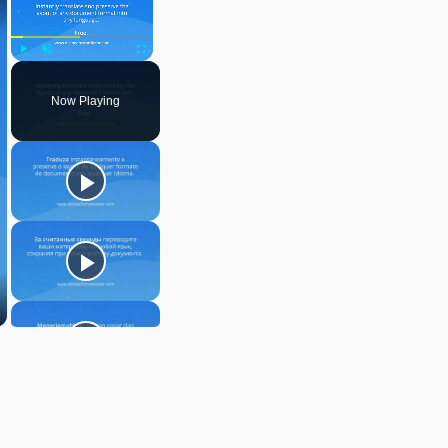
Play
Unmute
Fullscreen
Now Playing