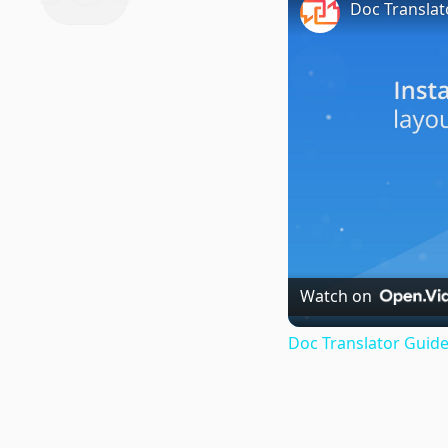
Doc Translat
Watch on
Doc Translator Guide