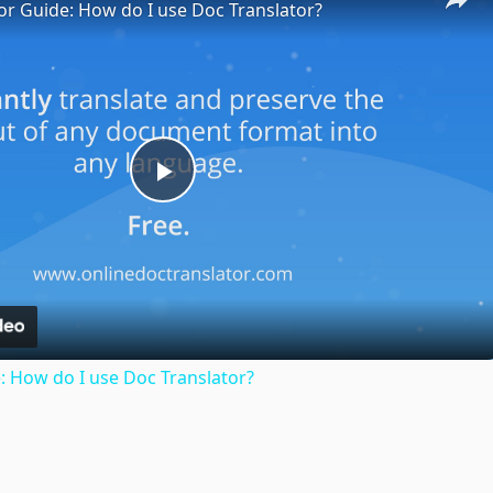
or Guide: How do I use Doc Translator?
Play
Video
: How do I use Doc Translator?