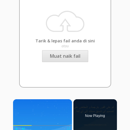
Tarik & lepas fail anda di sini
atau
Muat naik fail
×
Now Playing