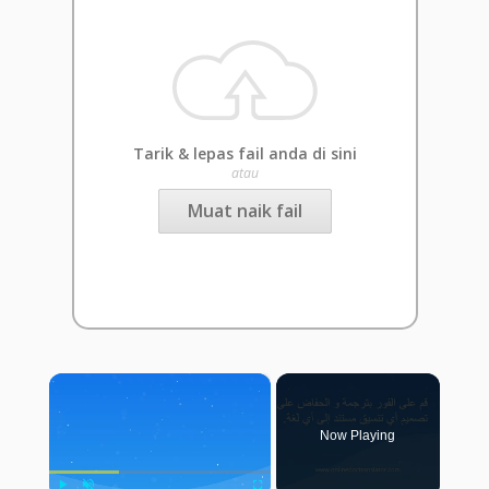
Tarik & lepas fail anda di sini
atau
Muat naik fail
×
Now Playing