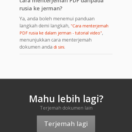
cara menterjemah PDF daripada
rusia ke jerman?
Ya, anda boleh menemui panduan
langkah demi langkah,
"Cara menterjemah
,
PDF rusia ke dalam jerman - tutorial video"
menunjukkan cara menterjemah
dokumen anda
.
di sini
Mahu lebih lagi?
Terjemah dokumen lain
Terjemah lagi