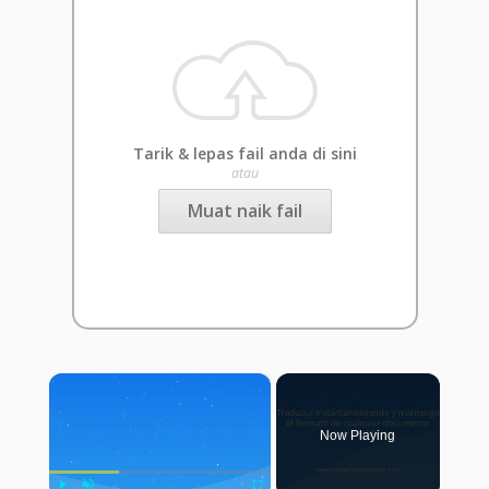
Tarik & lepas fail anda di sini
atau
Muat naik fail
×
Now Playing