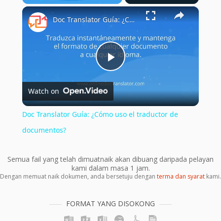
×
Play
Unmute
Fullscreen
Doc Translator Guía: ¿Cómo uso el traductor de documentos?
Play
Watch on
Video
Doc Translator Guía: ¿Cómo uso el traductor de
documentos?
Semua fail yang telah dimuatnaik akan dibuang daripada pelayan
kami dalam masa 1 jam.
Dengan memuat naik dokumen, anda bersetuju dengan
terma dan syarat
kami.
FORMAT YANG DISOKONG