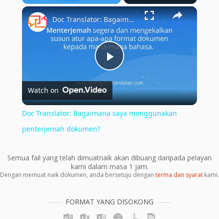
×
Play
Unmute
Fullscreen
Doc Translator: Bagaimana saya menggunakan penterjemah dokumen?
Play
Watch on
Video
Doc Translator: Bagaimana saya menggunakan
penterjemah dokumen?
Semua fail yang telah dimuatnaik akan dibuang daripada pelayan
kami dalam masa 1 jam.
Dengan memuat naik dokumen, anda bersetuju dengan
terma dan syarat
kami.
FORMAT YANG DISOKONG