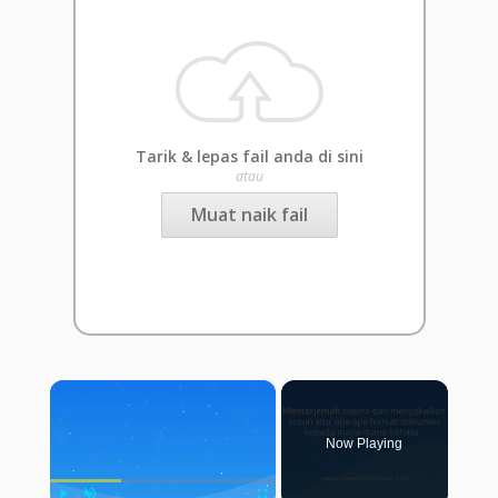
Tarik & lepas fail anda di sini
atau
Muat naik fail
×
Now Playing