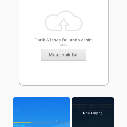
Tarik & lepas fail anda di sini
atau
Muat naik fail
×
Now Playing