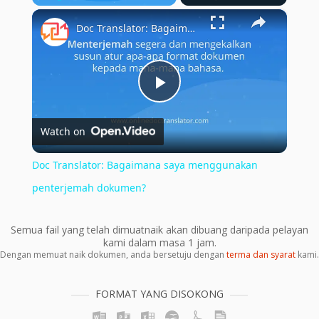
×
Play
Unmute
Fullscreen
Doc Translator: Bagaimana saya menggunakan penterjemah dokumen?
Play
Watch on
Video
Doc Translator: Bagaimana saya menggunakan
penterjemah dokumen?
Semua fail yang telah dimuatnaik akan dibuang daripada pelayan
kami dalam masa 1 jam.
Dengan memuat naik dokumen, anda bersetuju dengan
terma dan syarat
kami.
FORMAT YANG DISOKONG