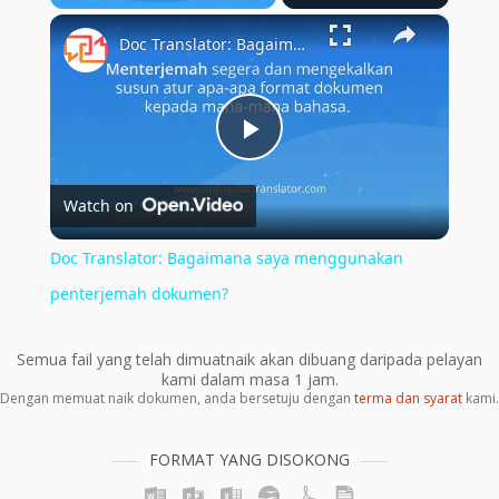
×
Play
Unmute
Fullscreen
Doc Translator: Bagaimana saya menggunakan penterjemah dokumen?
Play
Watch on
Video
Doc Translator: Bagaimana saya menggunakan
penterjemah dokumen?
Semua fail yang telah dimuatnaik akan dibuang daripada pelayan
kami dalam masa 1 jam.
Dengan memuat naik dokumen, anda bersetuju dengan
terma dan syarat
kami.
FORMAT YANG DISOKONG