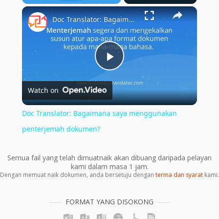
×
Play
Unmute
Fullscreen
Doc Translator: Bagaimana saya menggunakan penterjemah dokumen?
Play
Watch on
Video
Doc Translator: Bagaimana saya menggunakan
penterjemah dokumen?
Semua fail yang telah dimuatnaik akan dibuang daripada pelayan
kami dalam masa 1 jam.
Dengan memuat naik dokumen, anda bersetuju dengan
terma dan syarat
kami.
FORMAT YANG DISOKONG