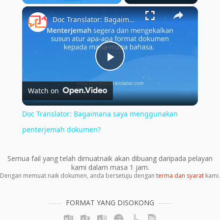
×
Play
Unmute
Fullscreen
Doc Translator: Bagaimana saya menggunakan penterjemah dokumen?
Play
Watch on
Video
Doc Translator: Bagaimana saya menggunakan
penterjemah dokumen?
Semua fail yang telah dimuatnaik akan dibuang daripada pelayan
kami dalam masa 1 jam.
Dengan memuat naik dokumen, anda bersetuju dengan
terma dan syarat
kami.
FORMAT YANG DISOKONG