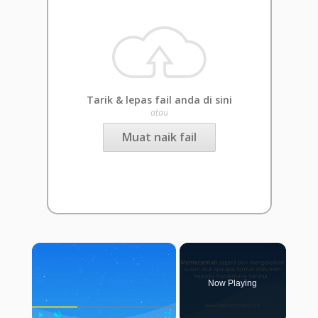
Tarik & lepas fail anda di sini
atau
Muat naik fail
×
Now Playing