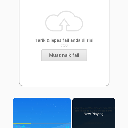
Tarik & lepas fail anda di sini
atau
Muat naik fail
×
Now Playing