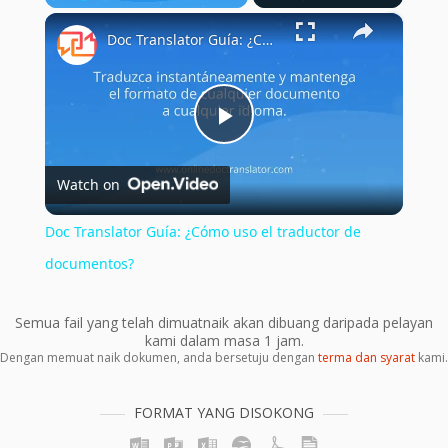
×
Play
Unmute
Fullscreen
Doc Translator Guía: ¿Cómo uso el traductor de documentos?
Play
Watch on
Video
Doc Translator Guía: ¿Cómo uso el traductor de
documentos?
Semua fail yang telah dimuatnaik akan dibuang daripada pelayan
kami dalam masa 1 jam.
Dengan memuat naik dokumen, anda bersetuju dengan
terma dan syarat
kami.
FORMAT YANG DISOKONG