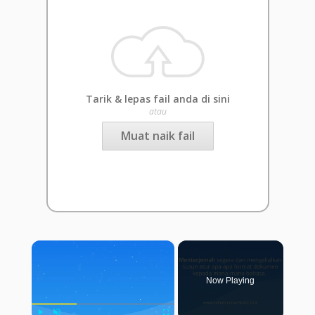
Tarik & lepas fail anda di sini
atau
Muat naik fail
×
Now Playing