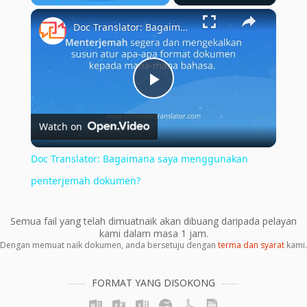
×
Play
Unmute
Fullscreen
Doc Translator: Bagaimana saya menggunakan penterjemah dokumen?
Play
Watch on
Video
Doc Translator: Bagaimana saya menggunakan
penterjemah dokumen?
Semua fail yang telah dimuatnaik akan dibuang daripada pelayan
kami dalam masa 1 jam.
Dengan memuat naik dokumen, anda bersetuju dengan
terma dan syarat
kami.
FORMAT YANG DISOKONG