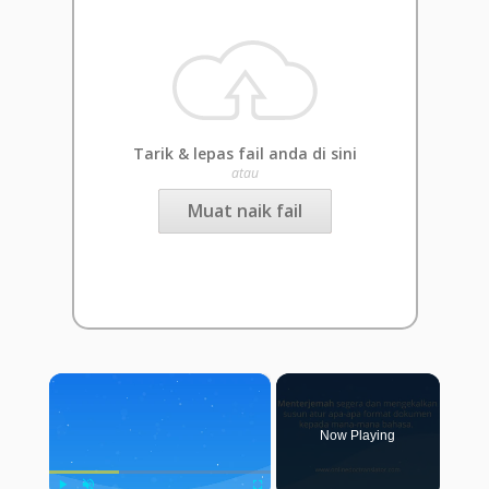
Tarik & lepas fail anda di sini
atau
Muat naik fail
×
Now Playing