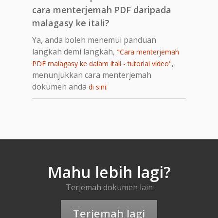
cara menterjemah PDF daripada
malagasy ke itali?
Ya, anda boleh menemui panduan
langkah demi langkah,
"Cara menterjemah
,
PDF malagasy ke dalam itali - tutorial video"
menunjukkan cara menterjemah
dokumen anda
.
di sini
Mahu lebih lagi?
Terjemah dokumen lain
Terjemah lagi