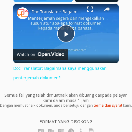
×
Play
Unmute
Fullscreen
Doc Translator: Bagaimana saya menggunakan penterjemah dokumen?
Play
Watch on
Video
Doc Translator: Bagaimana saya menggunakan
penterjemah dokumen?
Semua fail yang telah dimuatnaik akan dibuang daripada pelayan
kami dalam masa 1 jam.
Dengan memuat naik dokumen, anda bersetuju dengan
terma dan syarat
kami.
FORMAT YANG DISOKONG