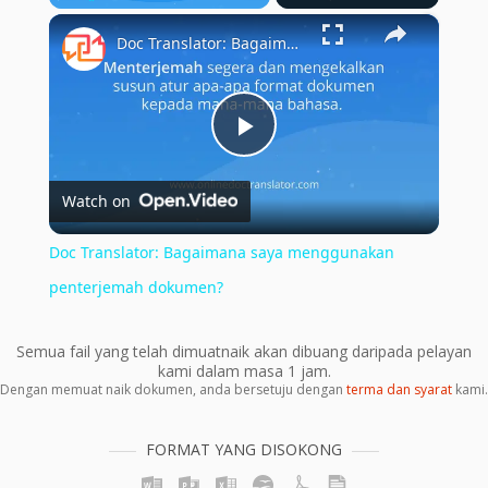
×
Play
Unmute
Fullscreen
Doc Translator: Bagaimana saya menggunakan penterjemah dokumen?
Play
Watch on
Video
Doc Translator: Bagaimana saya menggunakan
penterjemah dokumen?
Semua fail yang telah dimuatnaik akan dibuang daripada pelayan
kami dalam masa 1 jam.
Dengan memuat naik dokumen, anda bersetuju dengan
terma dan syarat
kami.
FORMAT YANG DISOKONG