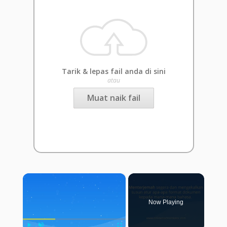
Tarik & lepas fail anda di sini
atau
Muat naik fail
×
Now Playing