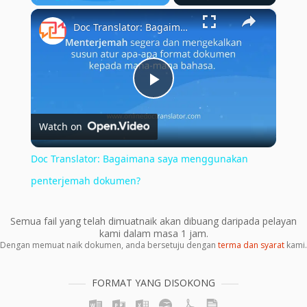
×
Play
Unmute
Fullscreen
Doc Translator: Bagaimana saya menggunakan penterjemah dokumen?
Play
Watch on
Video
Doc Translator: Bagaimana saya menggunakan
penterjemah dokumen?
Semua fail yang telah dimuatnaik akan dibuang daripada pelayan
kami dalam masa 1 jam.
Dengan memuat naik dokumen, anda bersetuju dengan
terma dan syarat
kami.
FORMAT YANG DISOKONG