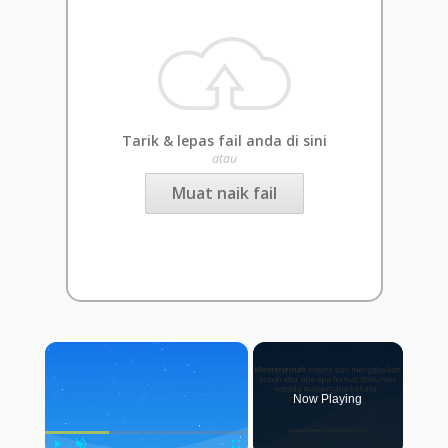
Tarik & lepas fail anda di sini
atau
Muat naik fail
×
Now Playing