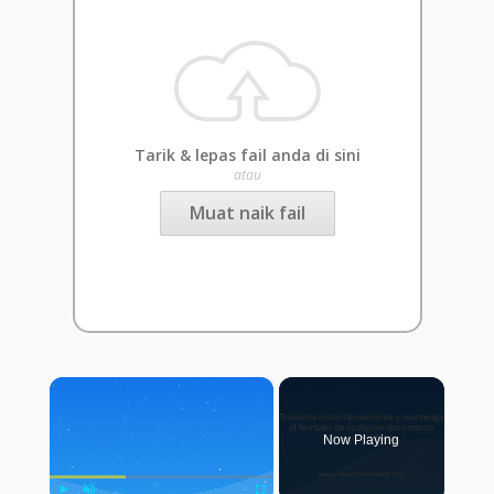
Tarik & lepas fail anda di sini
atau
Muat naik fail
×
Now Playing