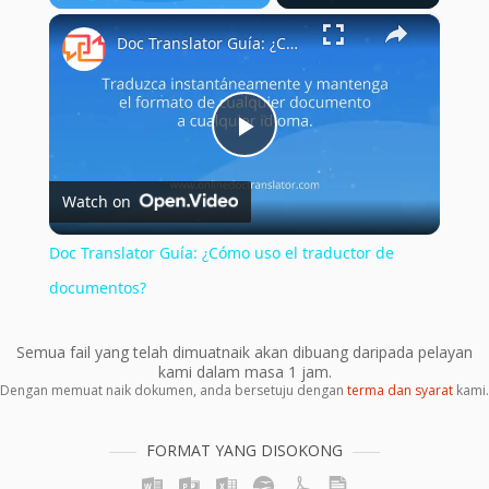
×
Play
Unmute
Fullscreen
Doc Translator Guía: ¿Cómo uso el traductor de documentos?
Play
Watch on
Video
Doc Translator Guía: ¿Cómo uso el traductor de
documentos?
Semua fail yang telah dimuatnaik akan dibuang daripada pelayan
kami dalam masa 1 jam.
Dengan memuat naik dokumen, anda bersetuju dengan
terma dan syarat
kami.
FORMAT YANG DISOKONG