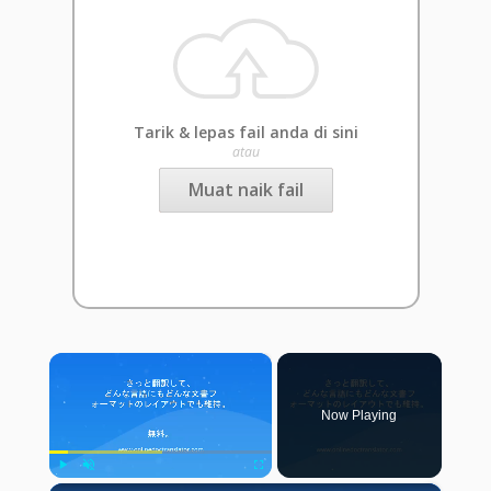
Tarik & lepas fail anda di sini
atau
Muat naik fail
×
Now Playing
Play
Unmute
Fullscreen