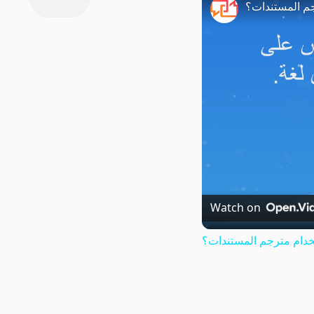
م المستندات؟
Watch on
دام مترجم المستندات؟