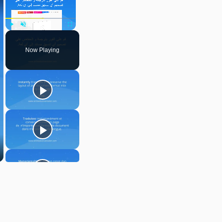
Play
Unmute
Fullscreen
Now Playing