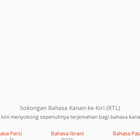
Sokongan Bahasa Kanan-ke-Kiri (RTL)
 kini menyokong sepenuhnya terjemahan bagi bahasa kanan-
asa Parsi
Bahasa Ibrani
Bahasa Pa
پښتو
עִברִית
فارسی