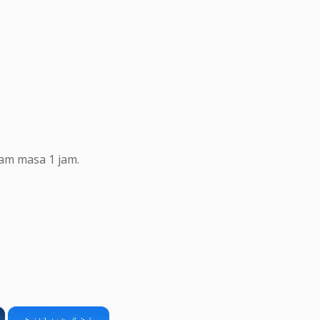
lam masa 1 jam.
×
×