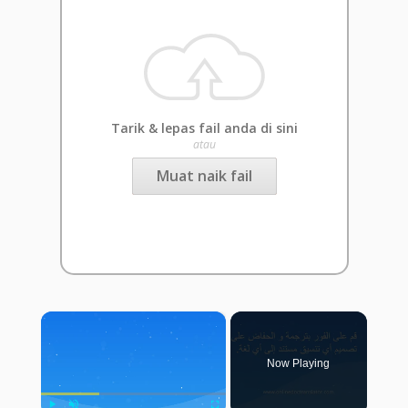
Tarik & lepas fail anda di sini
atau
Muat naik fail
×
Now Playing