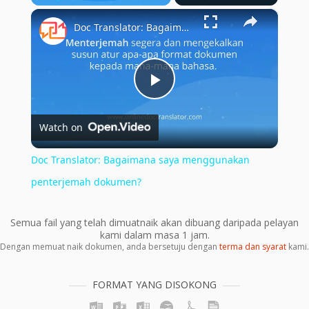
×
Play
Unmute
Fullscreen
Doc Translator: Bagaimana saya menggunakan penterjemah dokumen?
Play
Watch on
Video
Doc Translator: Bagaimana saya menggunakan
penterjemah dokumen?
Semua fail yang telah dimuatnaik akan dibuang daripada pelayan
kami dalam masa 1 jam.
Dengan memuat naik dokumen, anda bersetuju dengan
terma dan syarat
kami.
FORMAT YANG DISOKONG