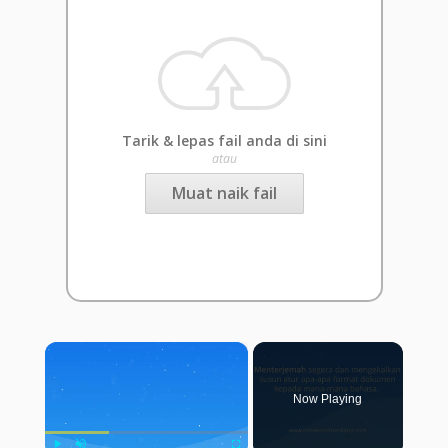
Tarik & lepas fail anda di sini
atau
Muat naik fail
×
Now Playing